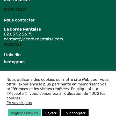
CONTACT
Nous contacter
La Corde Nantaise
02 85 52 26 75
contact@lacordenantaise.com
SOCIAL
Linkedin
Instagram
Nous utilisons des cookies sur notre site Web pour vous
offrir l'expérience la plus pertinente en mémorisant vos
préférences et les visites répétées. En cliquant sur
«Accepter», vous consentez à l'utilisation de TOUS les
© Copyright 2026 - Tous droits réservés - Conception design par
Athome
cookies.
Studio
En savoir plus
Mentions légales
•
Politique de confidentialité
Réglages cookies
Rejeter
Tout accepter